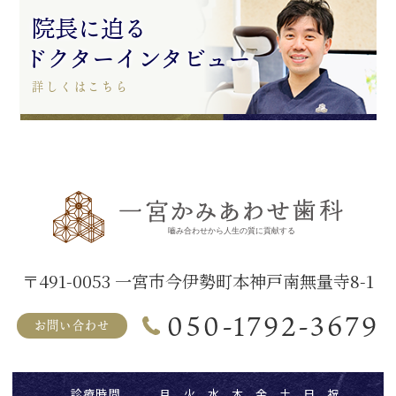
院長に迫る
ドクターインタビュー
詳しくはこちら
〒491-0053 一宮市今伊勢町本神戸南無量寺8-1
050-1792-3679
お問い合わせ
診療時間
月
火
水
木
金
土
日
祝