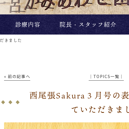
診療内容
院長・スタッフ紹介
ただきました
« 前の記事へ
│TOPICS一覧│
西尾張Sakura３月号
ていただきま