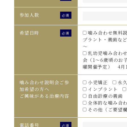
参加人数
希望日時
噛み合わせ無料
プラント・義歯など
～
乳幼児噛み合わ
会（1～6歳頃のお
曜開催予定） 4月
噛み合わせ説明会ご参
小児矯正
永
加希望の方へ
インプラント
ご興味がある治療内容
自由診療の義歯
全体的な噛み合
その他（ご要望
電話番号