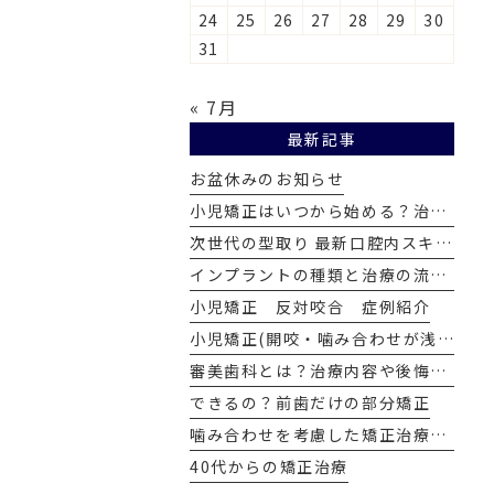
24
25
26
27
28
29
30
31
« 7月
最新記事
お盆休みのお知らせ
小児矯正はいつから始める？治療時期やメリット・注意点
次世代の型取り 最新口腔内スキャナー『iTero Lumina（アイテロ ルミナ）』
インプラントの種類と治療の流れ｜一宮市の一宮かみあわせ歯科
小児矯正 反対咬合 症例紹介
小児矯正(開咬・噛み合わせが浅い)症例紹介
審美歯科とは？治療内容や後悔しないためのポイント
できるの？前歯だけの部分矯正
噛み合わせを考慮した矯正治療とは？
40代からの矯正治療